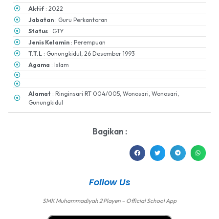
Aktif
: 2022
Jabatan
: Guru Perkantoran
Status
: GTY
Jenis Kelamin
: Perempuan
T.T.L
: Gunungkidul, 26 Desember 1993
Agama
: Islam
Alamat
: Ringinsari RT 004/005, Wonosari, Wonosari,
Gunungkidul
Bagikan :
Follow Us
SMK Muhammadiyah 2 Playen – Official School App