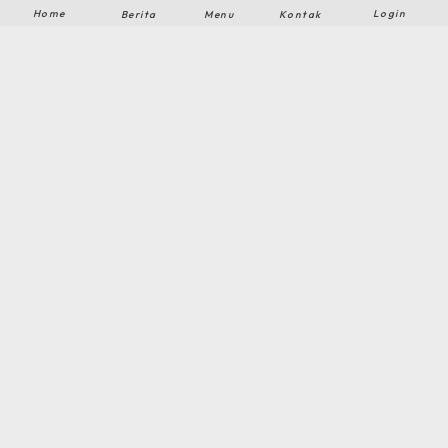
M.Ridlo Pamungkas, S.Pd
Home
Login
Berita
Menu
Kontak
Ekstrakurikuler Futsal SMK Muhammadiyah 2 Playen merupakan
wadah ba...
Futsal
Guru dan Staf
Lihat Semua Guru & Staf
Kepala Sekolah
Guru BK, Wakaur Kurikulum