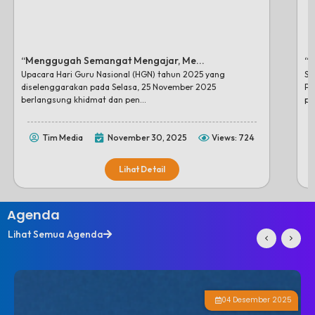
“Menggugah Semangat Mengajar, Me...
“M
Upacara Hari Guru Nasional (HGN) tahun 2025 yang
SM
diselenggarakan pada Selasa, 25 November 2025
Pe
berlangsung khidmat dan pen...
pe
Tim Media
November 30, 2025
Views: 724
Lihat Detail
Agenda
Lihat Semua Agenda
04 Desember 2025