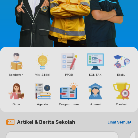
Sambutan
Visi & Misi
PPDB
KONTAK
Ekskul
Guru
Agenda
Pengumuman
Alumni
Prestasi
Artikel & Berita Sekolah
Lihat Semua