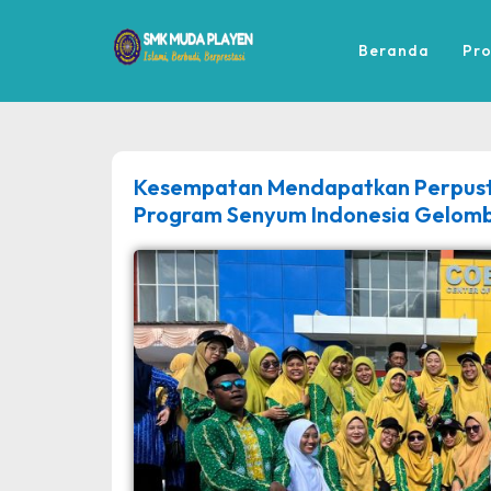
Beranda
Pro
dibuat oleh rrdigital.id
Kesempatan Mendapatkan Perpusta
Program Senyum Indonesia Gelom