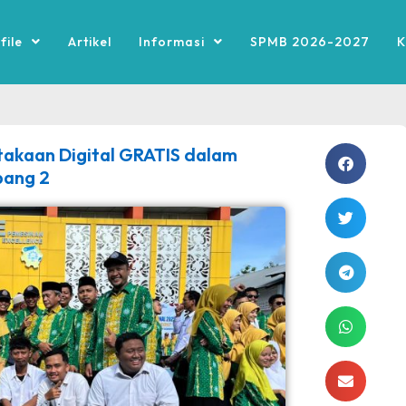
file
Artikel
Informasi
SPMB 2026-2027
K
kaan Digital GRATIS dalam
bang 2