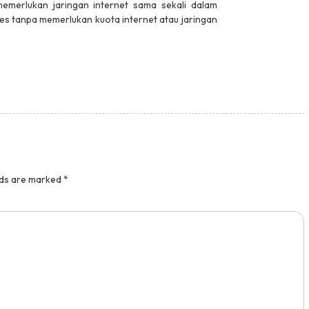
 memerlukan jaringan internet sama sekali dalam
s tanpa memerlukan kuota internet atau jaringan
lds are marked
*
kat ...
Lomba LKS MP Tingkat P...
ga DIY
Dinas Pemuda dan Olahraga DIY
Tingkat : Provinsi
Tahun : 2024