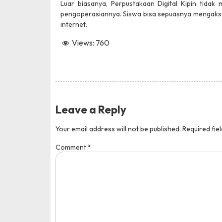
Luar biasanya, Perpustakaan Digital Kipin tidak
pengoperasiannya. Siswa bisa sepuasnya mengakse
internet.
Views:
760
Leave a Reply
Your email address will not be published.
Required fie
Comment
*
Lomba LKS AKL Ting
Dinas Pemuda dan Olahra
Tingkat : Provinsi
Tahun : 2024