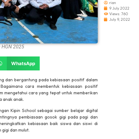
rian
9 July 2022
Views: 760
July 9, 2022
a HGN 2025
WhatsApp
Pengumuman
Pengumuman
ng dan bergantung pada kebiasaan positif dalam
#
#
. Bagaimana cara membentuk kebiasaan positif
um mengetahui cara yang tepat untuk memberikan
 anak anak.
gan Kipin School sebagai sumber belajar digital
Rian.web.id
Ujian Sekolah Daring Di Rian.web.id
tingnya pembiasaan gosok gigi pada pagi dan
meningkatkan kebiasaan baik siswa dan siswi di
gigi dan mulut.