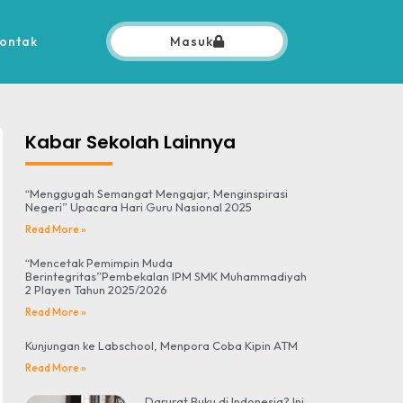
ontak
Masuk
Kabar Sekolah Lainnya
“Menggugah Semangat Mengajar, Menginspirasi
Negeri” Upacara Hari Guru Nasional 2025
Read More »
“Mencetak Pemimpin Muda
Berintegritas”Pembekalan IPM SMK Muhammadiyah
2 Playen Tahun 2025/2026
Read More »
Kunjungan ke Labschool, Menpora Coba Kipin ATM
Read More »
Darurat Buku di Indonesia? Ini