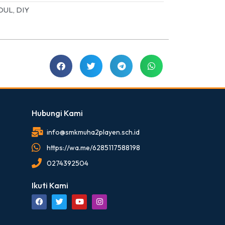
DUL, DIY
Hubungi Kami
info@smkmuha2playen.sch.id
https://wa.me/6285117588198
0274392504
Ikuti Kami