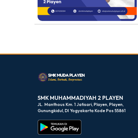
dibuat oleh rrdigital.id
SMK MUHAMMADIYAH 2 PLAYEN
JL. Manthous Km. 1 Jatisari, Playen, Playen,
Gunungkidul, DI Yogyakarta Kode Pos 55861