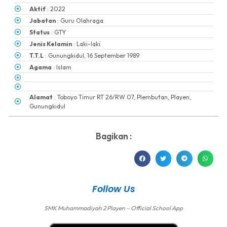
Aktif
: 2022
Jabatan
: Guru Olahraga
Status
: GTY
Jenis Kelamin
: Laki-laki
T.T.L
: Gunungkidul, 16 September 1989
Agama
: Islam
Alamat
: Toboyo Timur RT 26/RW 07, Plembutan, Playen,
Gunungkidul
Bagikan :
Follow Us
SMK Muhammadiyah 2 Playen – Official School App